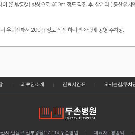
이 (일방통행) 방향으로 400m 정도 직진 후, 삼거리 ( 동산유치
에서 우회전해서 200m 정도 직진 하시면 좌측에 공영 주차장.
담
의료진소개
진료시간표
오시는길/주차
|
|
|
 안산시 단원구 선부광장1로 114 두손병원
대표자 : 황종익
|
|