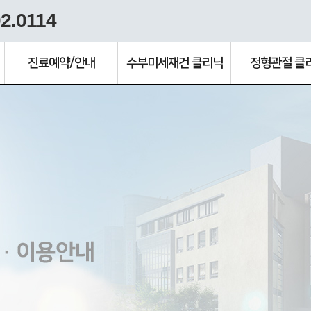
2.0114
진료예약/안내
수부미세재건 클리닉
정형관절 클