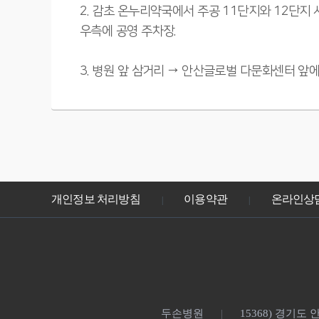
2. 감초 온누리약국에서 주공 11단지와 12단지 사
우측에 공영 주차장.
3. 병원 앞 삼거리 → 안산글로벌 다문화센터 앞
개인정보 처리방침
이용약관
온라인상
|
|
두손병원
15368) 경기도
|