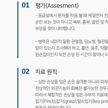
01
평가(Assesment)
- 응급실에서 환자를 처음 볼 때 제일먼저 
손만 보는 것이 아니고 복부, 흉부, 골반 및
부상을 찾아 내야합니다.
- 병력은 내과적 질환 관절염, 당뇨병, 혈
암이 있는지 조사해야 하고, 흡연, 음주, 약
왼손잡이인지 또한 손상 된 시간이 얼마나 
02
치료 원칙
- 심한 손상을 입은 손은 골격뿐 아니라 피
정상적인 외관기능의 회복은 불가능한 경우가
따라서 복합적인 손상을 입은 수부의 치료
집기(Pinch),잡기(grasp),열쇠집기(key