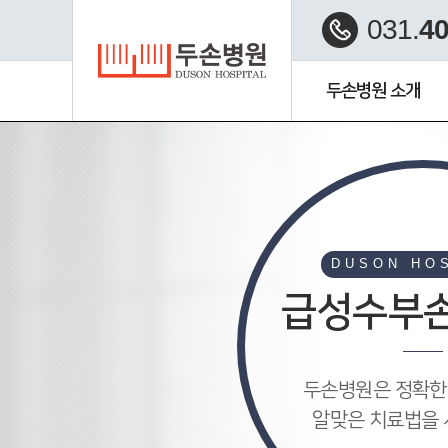
031.
40
두손병원 소개
수부미세재건 클리닉
DUSON HO
급성수부
두손병원은 정확한
알맞은 치료법을 