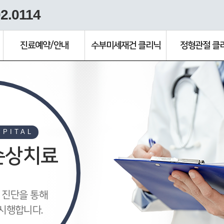
2.0114
진료예약/안내
수부미세재건 클리닉
정형관절 클
SPITAL
손상치료
 진단을 통해
시행합니다.