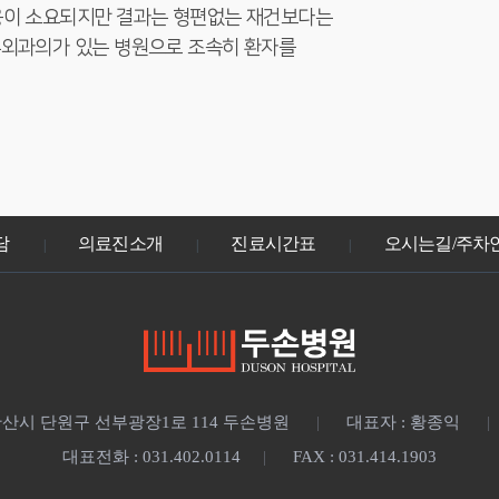
용이 소요되지만 결과는 형편없는 재건보다는
부외과의가 있는 병원으로 조속히 환자를
담
의료진소개
진료시간표
오시는길/주차
|
|
|
 안산시 단원구 선부광장1로 114 두손병원
대표자 : 황종익
|
|
대표전화 : 031.402.0114
FAX : 031.414.1903
|