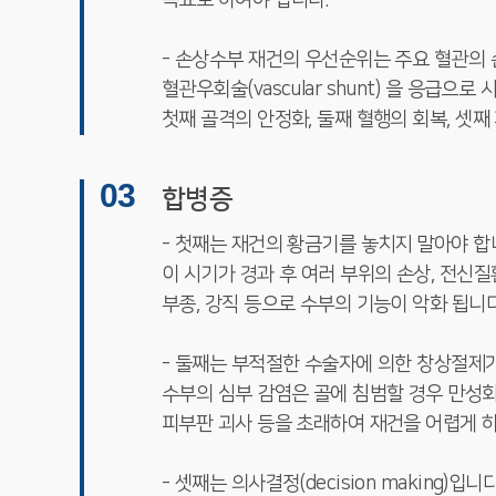
목표로 하여야 합니다.
- 손상수부 재건의 우선순위는 주요 혈관의
혈관우회술(vascular shunt) 을 응급으
첫째 골격의 안정화, 둘째 혈행의 회복, 셋째
03
합병증
- 첫째는 재건의 황금기를 놓치지 말아야 합
이 시기가 경과 후 여러 부위의 손상, 전신
부종, 강직 등으로 수부의 기능이 악화 됩니다
- 둘째는 부적절한 수술자에 의한 창상절제가
수부의 심부 감염은 골에 침범할 경우 만성화
피부판 괴사 등을 초래하여 재건을 어렵게 
- 셋째는 의사결정(decision making)