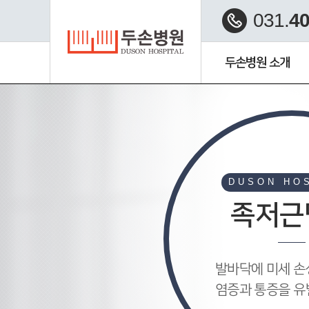
031.
40
두손병원 소개
수부미세재건 클리닉
DUSON HO
족저근
발바닥에 미세 손
염증과 통증을 유