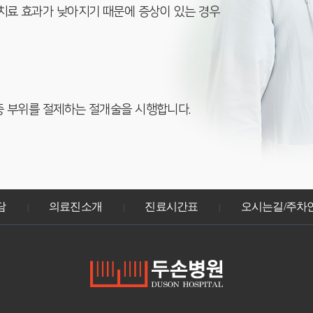
치료 효과가 낮아지기 때문에 증상이 있는 경우
중 부위를 절제하는 절개술을 시행합니다.
담
의료진소개
진료시간표
오시는길/주차
|
|
|