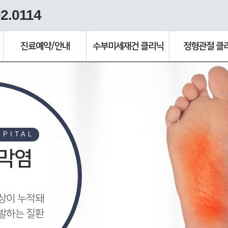
2.0114
진료예약/안내
수부미세재건 클리닉
정형관절 클
SPITAL
막염
상이 누적돼
발하는 질환