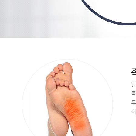
발
족
무
이