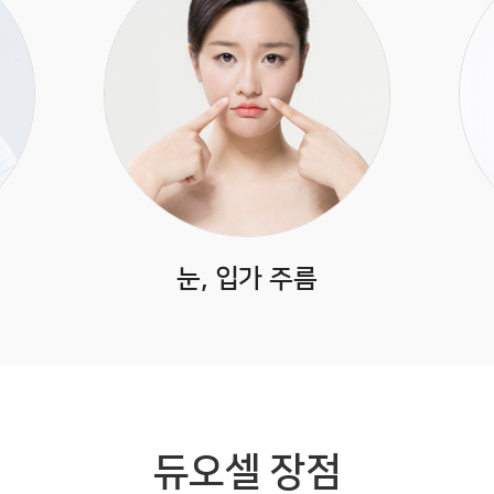
눈, 입가 주름
듀오셀 장점