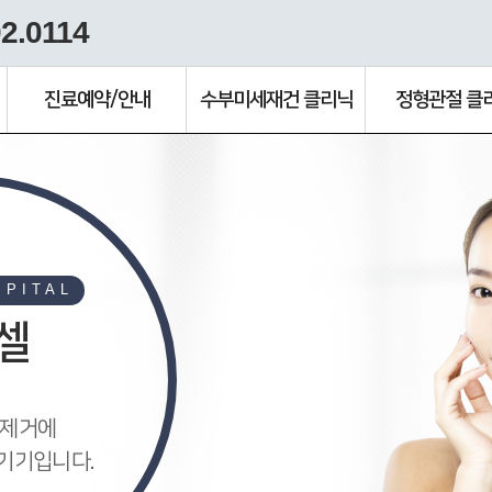
2.0114
진료예약/안내
수부미세재건 클리닉
정형관절 클
SPITAL
셀
 제거에
기기입니다.