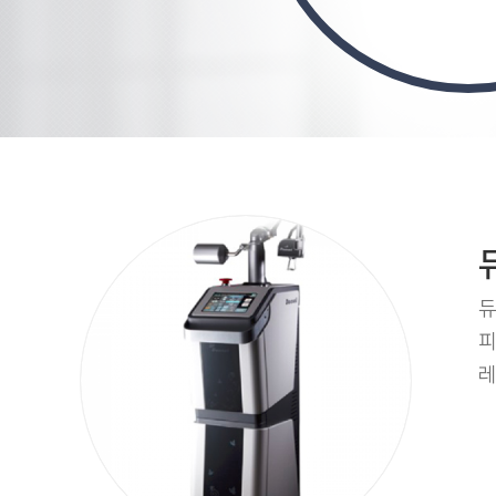
듀
피
레