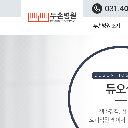
031.
40
두손병원 소개
수부미세재건 클리닉
DUSON HO
듀오
색소침착, 점
효과적인 레이저 