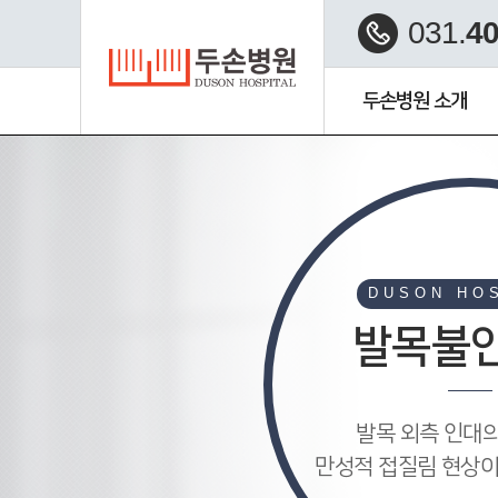
031.
40
두손병원 소개
수부미세재건 클리닉
DUSON HO
발목불
발목 외측 인대
만성적 접질림 현상이