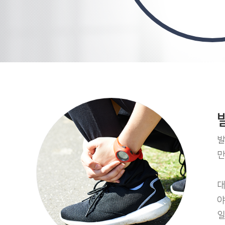
발
만
대
야
일