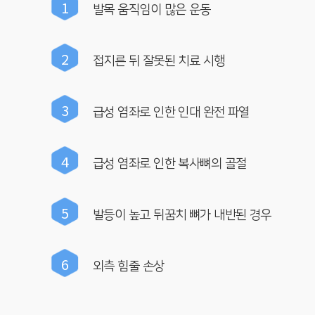
1
발목 움직임이 많은 운동
2
접지른 뒤 잘못된 치료 시행
3
급성 염좌로 인한 인대 완전 파열
4
급성 염좌로 인한 복사뼈의 골절
5
발등이 높고 뒤꿈치 뼈가 내반된 경우
6
외측 힘줄 손상