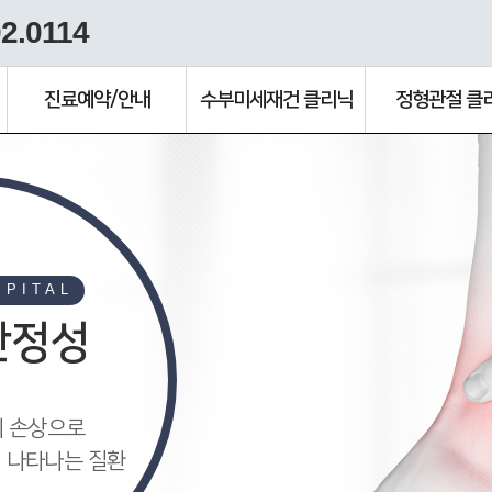
2.0114
진료예약/안내
수부미세재건 클리닉
정형관절 클
SPITAL
안정성
의 손상으로
 나타나는 질환