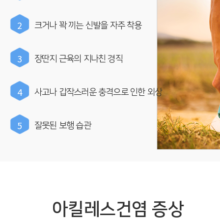
2
크거나 꽉 끼는 신발을 자주 착용
3
장딴지 근육의 지나친 경직
4
사고나 갑작스러운 충격으로 인한 외상
5
잘못된 보행 습관
아킬레스건염 증상