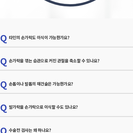
Q
타인의 손가락도 이식이 가능한가요?
Q
손가락을 꺾는 습관으로 커진 관절을 축소할 수 있나요?
현재는 미국과 프랑스에서 연구과정에 있는데, 그과정도 그들이 투자에대한
일환으로 행해지고 있는것이며 어느정도는 성공적으로 이루어짐으로,
10년정도되면 보편화되리라 생각됩니다. 아직 우리나라에선 현실적으로
Q
손톱이나 발톱의 재건술은 가능한가요?
불가능한상태입니다.
손가락을 꺾는 습관 등으로 관절이 커진 경우 축소수술이 가능 할 수 있는데,
대부분 관절이 비후된 경우에 한쪽방향으로만 탈관절이 된 경우이기 때문에
⇒ 이식후 가장큰문제는 거부반응이며 이거부반응도 간이나 콩팥이식후
수술로 교정이 가능합니다. 수술하는 경우 미용적인 목적으로 하는 경우에는
Q
투여하는 면역억제제로 막을수 있지만 , 중요기관인 간이나 콩팥이식은
발가락을 손가락으로 이식할 수도 있나요?
비용이 많이 들어 수술 후 만족도 면에서는 개인차이가 크기때문에
생명을 유지할 수 있는 이익이 더 크나 수지이식의 경우 다른사람의 수지를
손톱의 반 이상이 잘리거나 발톱 잘림, 전체가 없는 경우, 상해로 동그랗게
의료진과의
이식받아서 얻는 형태 및 기능개선보다 수술후 면역 억제투여 등에 대한
변한 손끝이나 휘어진 손끝 등의 재건은 우선적으로 손상정도를 진단 받아야
충분한 상담이 필요합니다. 또한 수술을 할 수 없거나 다른 질환으로 관절이
부작용이 더 크기 때문에 보편적으로 시행이 되지 않고 있습니다.
하는데,
Q
비대된 경우도 있으니
수술전 검사는 왜 하나요?
잘려나간 손톱은 원상회복이 어렵고, 손톱 뿌리부분의 손상이 심하여