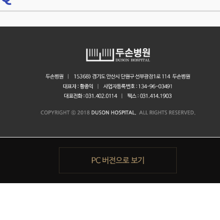
반드시 전문의와 상의하시기 바랍니다.
※ 따라서 형태개선을 위한다면 인조손가락이 적당할것으로 제안합니다.
엄지 손가락의 재건술에는 자신의 엄지발가락을 이식하는 방법이 있으며
흉조직으로 대체된 경우도 성형이 불가능한 경우가 많습니다.
실패시에는 발가락까지 잃을수 있습니다. 주로 형태개선보다는
손의 기능을 위해 시행하는것입니다.
손톱이 성장하는데는 손톱 끝 흰부분에서 대부분 만들어지며 빨간 손톱 밑
(조상이라하는부분)에서 보강하면서 붙들어 주게 됩니다.
수술전에 전신 건강상태를 점검하는 것은 수술전후에 일어날 수 있는 위급한
둘째 손가락의 경우에는 두 번째 발가락을 이용하긴 하지만 발톱과 손톱의
변형정도나 뼈, 조상이 남아있는 정도에 따라 수술이 달라질 수 있습니다.
상황을 미리 예측하고 대비하기 위한 필수절차입니다. 당뇨, 고혈압 등
모양이 같지가 않습니다. 이식술은 가능하지만 발톱과
중요한 질환을 모르고 지내다가 수술전 검사에서 발견하기도 하며 환자마다
손톱의 모양이 같지 않아서 오히려 후회하시는 경우도 있습니다.
손톱의 재건술은 대부분 발톱을 이식하는데 방법이 매우 다양하나
다른 수술 위험도를 파악해 최적의 조건에서 수술을 받을 수 있도록 한다는
입원치료가 필요하며, 손톱 밑 부분에 너무 많은 상처조직이 있는경우는
점에서 수술전에 하는 검사는 매우 중요합니다. 일반적으로 수술전에
※ 발가락 이식시 길이와 모양이 일치하지 않아 기대와 달리 많은 실망을 할
쉽지 않을 수 있습니다.
실시하는 검사로는 다음과 같은 것이 있습니다. 일반혈액검사,
수 있습니다. 2차적으로 미용적으로 다듬는다 하여도
일반화학검사, 혈당검사, 혈액응고검사, 혈청검사, 소변검사, 심전도,
한계가 있기 때문에 신중한 선택과 결심이 필요합니다.
가슴방사선검사 등 각 항목들은 가장 기초적인 검사이며 이상소견이
발견되면 해당질환에 대한 보다 자세한 검사를 통하여 수술과 마취시의 위험
인자들을 자세히 파악하고 이에 대한 적절한 조치를 취하게 됩니다. 이런
수술전의 검사과정은 환자들의 건강을 더욱 적극적으로 보살피기 위한
것이며, 미연에 발생할 수 있는 사고를 예방하기 위한 기본적인 절차입니다.