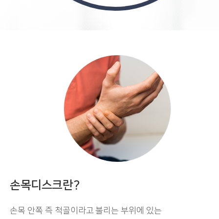
손목디스크란?
손목 안쪽 즉 척골이라고 불리는 부위에 있는