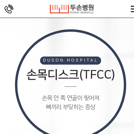
DUSON HOSPITAL
손목디스크(TFCC)
손목 안 쪽 연골이 찢어져
뼈끼리 부딪히는 증상