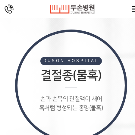
DUSON HOSPITAL
결절종(물혹)
손과 손목의 관절액이 새어
혹처럼 형성되는 종양(물혹)